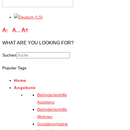
A-
A
A+
WHAT ARE YOU LOOKING FOR?
Suchen
Type 2 or more characters
Popular Tags
for results.
Home
Angebote
Behindertenhilfe
Assistenz
Behindertenhilfe
Wohnen
Sozialpsychiatrie