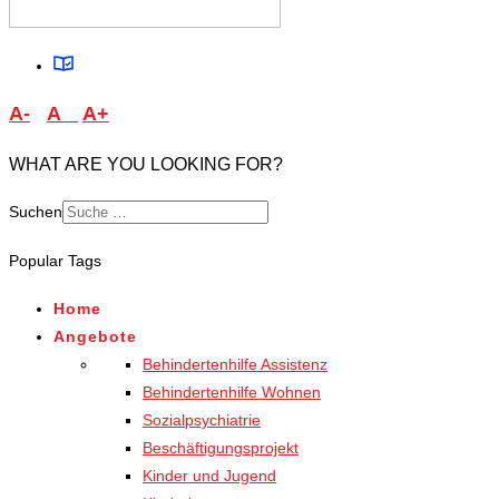
A-
A
A+
WHAT ARE YOU LOOKING FOR?
Suchen
Type 2 or more characters
Popular Tags
for results.
Home
Angebote
Behindertenhilfe Assistenz
Behindertenhilfe Wohnen
Sozialpsychiatrie
Beschäftigungsprojekt
Kinder und Jugend