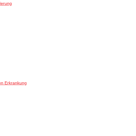
derung
en Erkrankung