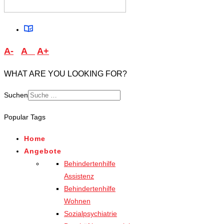
A-
A
A+
WHAT ARE YOU LOOKING FOR?
Suchen
Type 2 or more characters
Popular Tags
for results.
Home
Angebote
Behindertenhilfe
Assistenz
Behindertenhilfe
Wohnen
Sozialpsychiatrie