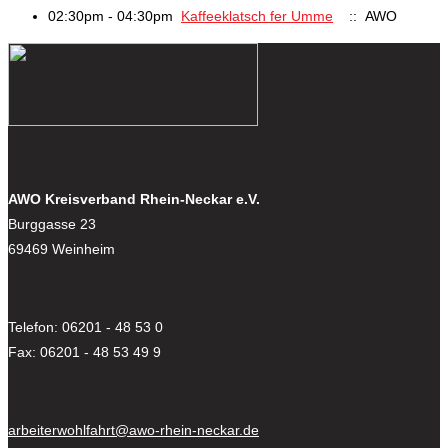
02:30pm - 04:30pm
Kaffeeklatsch fer Umme
:: AWO
AWO Kreisverband Rhein-Neckar e.V.
Burggasse 23
69469 Weinheim
Telefon: 06201 - 48 53 0
Fax: 06201 - 48 53 49 9
arbeiterwohlfahrt@awo-rhein-neckar.de