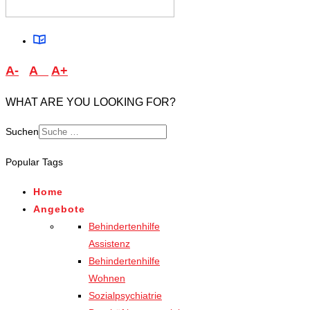
A-
A
A+
WHAT ARE YOU LOOKING FOR?
Suchen
Type 2 or more characters
Popular Tags
for results.
Home
Angebote
Behindertenhilfe
Assistenz
Behindertenhilfe
Wohnen
Sozialpsychiatrie