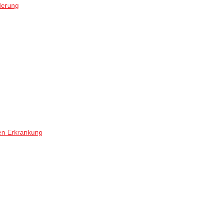
derung
en Erkrankung