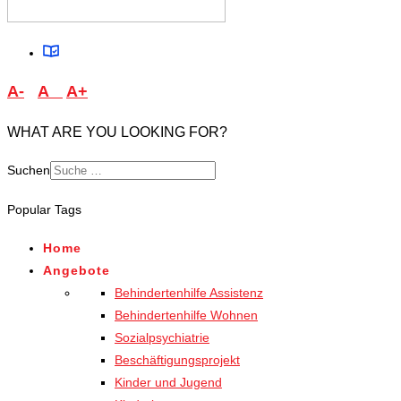
A-
A
A+
WHAT ARE YOU LOOKING FOR?
Suchen
Type 2 or more characters
Popular Tags
for results.
Home
Angebote
Behindertenhilfe Assistenz
Behindertenhilfe Wohnen
Sozialpsychiatrie
Beschäftigungsprojekt
Kinder und Jugend