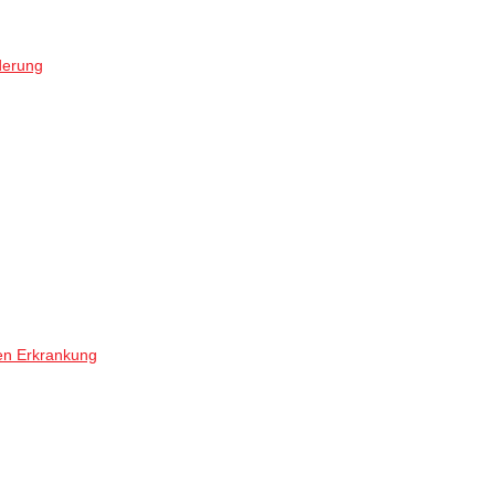
derung
en Erkrankung