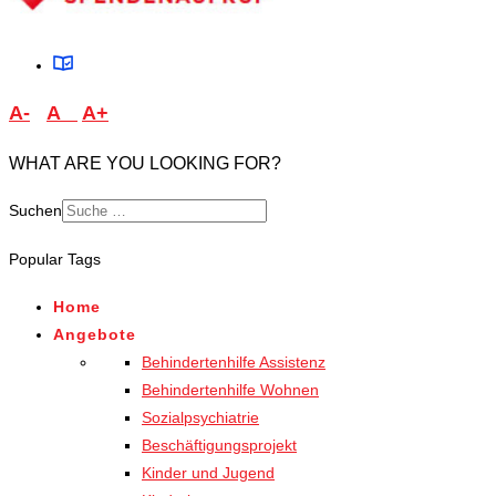
A-
A
A+
WHAT ARE YOU LOOKING FOR?
Suchen
Type 2 or more characters
Popular Tags
for results.
Home
Angebote
Behindertenhilfe Assistenz
Behindertenhilfe Wohnen
Sozialpsychiatrie
Beschäftigungsprojekt
Kinder und Jugend