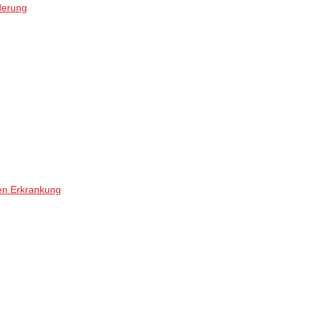
derung
en Erkrankung