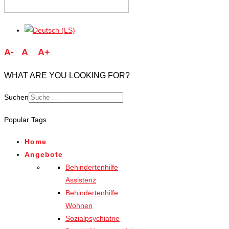
A-
A
A+
WHAT ARE YOU LOOKING FOR?
Suchen
Type 2 or more characters
Popular Tags
for results.
Home
Angebote
Behindertenhilfe
Assistenz
Behindertenhilfe
Wohnen
Sozialpsychiatrie