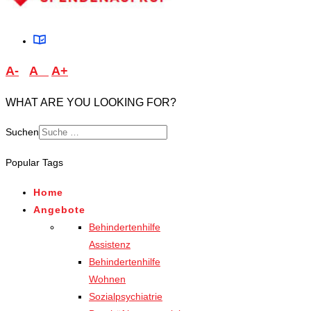
A-
A
A+
WHAT ARE YOU LOOKING FOR?
Suchen
Type 2 or more characters
Popular Tags
for results.
Home
Angebote
Behindertenhilfe
Assistenz
Behindertenhilfe
Wohnen
Sozialpsychiatrie