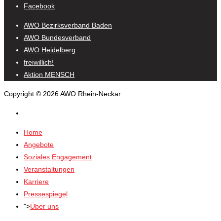
Facebook
AWO Bezirksverband Baden
AWO Bundesverband
AWO Heidelberg
freiwillich!
Aktion MENSCH
Copyright © 2026 AWO Rhein-Neckar
Home
Angebote
Soziales Engagement
Veranstaltungen
Karriere
Pressespiegel
">
Über uns