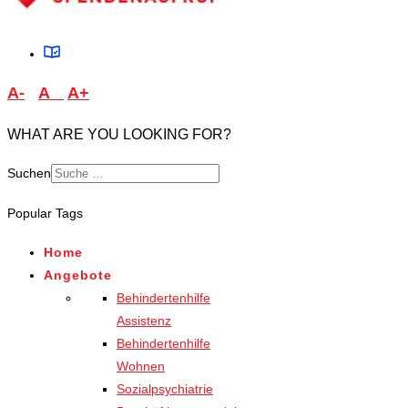
A-
A
A+
WHAT ARE YOU LOOKING FOR?
Suchen
Type 2 or more characters
Popular Tags
for results.
Home
Angebote
Behindertenhilfe
Assistenz
Behindertenhilfe
Wohnen
Sozialpsychiatrie