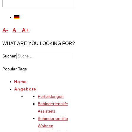
A-
A
A+
WHAT ARE YOU LOOKING FOR?
Suchen
Type 2 or more characters
Popular Tags
for results.
Home
Angebote
Fortbildungen
Behindertenhilfe
Assistenz
Behindertenhilfe
Wohnen