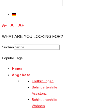
A-
A
A+
WHAT ARE YOU LOOKING FOR?
Suchen
Type 2 or more characters
Popular Tags
for results.
Home
Angebote
Fortbildungen
Behindertenhilfe
Assistenz
Behindertenhilfe
Wohnen