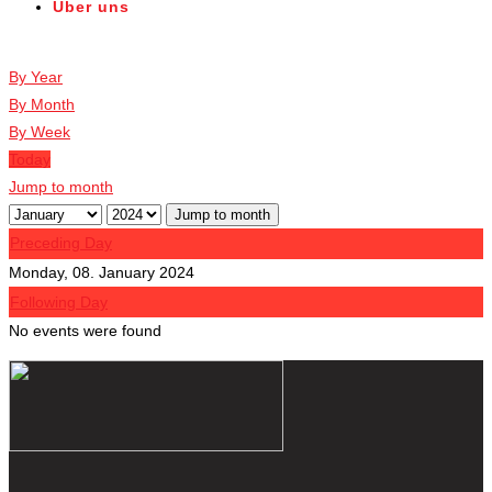
Über uns
Veranstaltungen
By Year
By Month
By Week
Today
Jump to month
Jump to month
Preceding Day
Monday, 08. January 2024
Following Day
No events were found