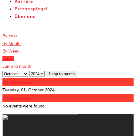
Karriere
Pressespiegel
Über uns
Veranstaltungen
By Year
By Month
By Week
Today
Jump to month
Jump to month
Preceding Day
Tuesday, 01. October 2024
Following Day
No events were found