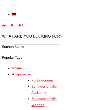
A-
A
A+
WHAT ARE YOU LOOKING FOR?
Suchen
Type 2 or more characters
Popular Tags
for results.
Home
Angebote
Fortbildungen
Behindertenhilfe
Assistenz
Behindertenhilfe
Wohnen