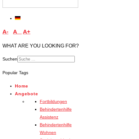
A-
A
A+
WHAT ARE YOU LOOKING FOR?
Suchen
Type 2 or more characters
Popular Tags
for results.
Home
Angebote
Fortbildungen
Behindertenhilfe
Assistenz
Behindertenhilfe
Wohnen