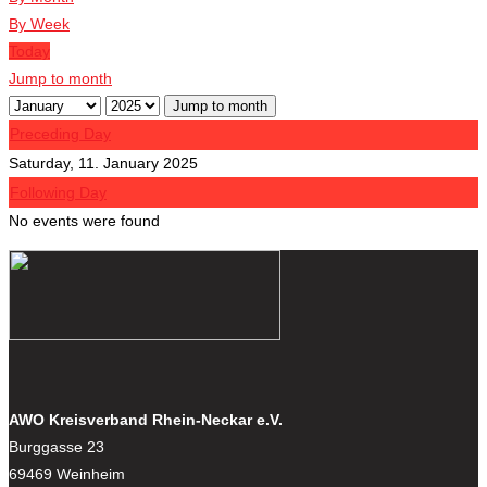
By Week
Today
Jump to month
Jump to month
Preceding Day
Saturday, 11. January 2025
Following Day
No events were found
AWO Kreisverband Rhein-Neckar e.V.
Burggasse 23
69469 Weinheim