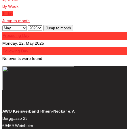
By Week
Today
Jump to month
Jump to month
Preceding Day
Monday, 12. May 2025
Following Day
No events were found
AWO Kreisverband Rhein-Neckar e.V.
Burggasse 23
69469 Weinheim