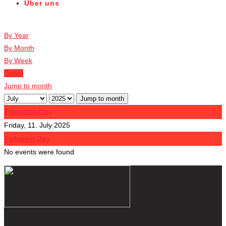
Über uns
Veranstaltungen
By Year
By Month
By Week
Today
Jump to month
Jump to month
Preceding Day
Friday, 11. July 2025
Following Day
No events were found