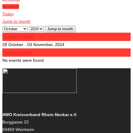
By Week
Today
Jump to month
Jump to month
Preceding Week
28 October - 03 November, 2024
Following Week
No events were found
AWO Kreisverband Rhein-Neckar e.V.
Burggasse 23
69469 Weinheim