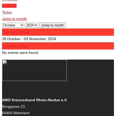
By Week
Today
Jump to month
Jump to month
Preceding Week
28 October - 03 November, 2024
Following Week
No events were found
AWO Kreisverband Rhein-Neckar e.V.
Burggasse 23
69469 Weinheim