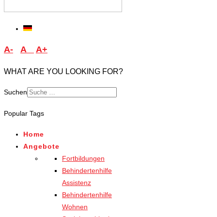
A-
A
A+
WHAT ARE YOU LOOKING FOR?
Suchen
Type 2 or more characters
Popular Tags
for results.
Home
Angebote
Fortbildungen
Behindertenhilfe
Assistenz
Behindertenhilfe
Wohnen