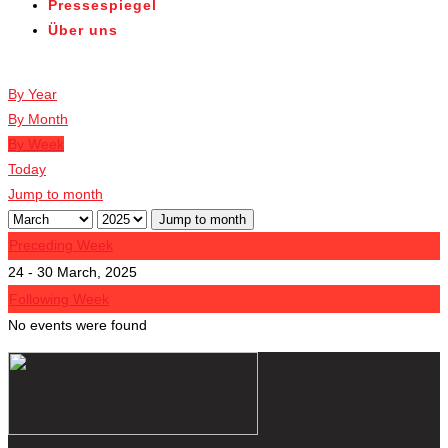
Pressespiegel
Über uns
Veranstaltungen
By Year
By Month
By Week
Today
Jump to month
Jump to month
Preceding Week
24 - 30 March, 2025
Following Week
No events were found