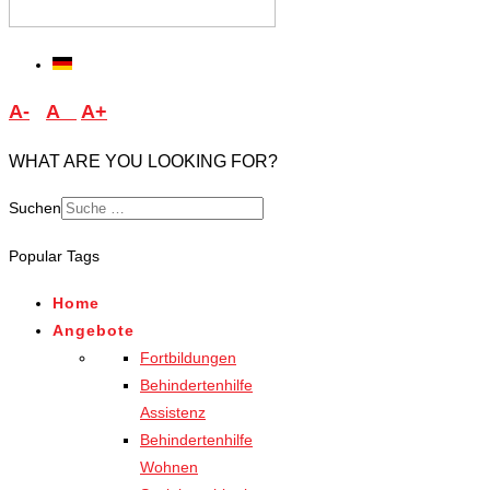
A-
A
A+
WHAT ARE YOU LOOKING FOR?
Suchen
Type 2 or more characters
Popular Tags
for results.
Home
Angebote
Fortbildungen
Behindertenhilfe
Assistenz
Behindertenhilfe
Wohnen