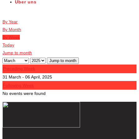
Über uns
Veranstaltungen
By Year
By Month
By Week
Today
Jump to month
Jump to month
Preceding Week
31 March - 06 April, 2025
Following Week
No events were found