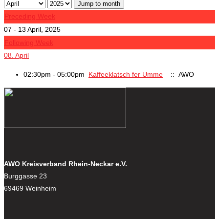
Jump to month
Preceding Week
07 - 13 April, 2025
Following Week
08. April
02:30pm - 05:00pm
Kaffeeklatsch fer Umme
:: AWO
AWO Kreisverband Rhein-Neckar e.V.
Burggasse 23
69469 Weinheim