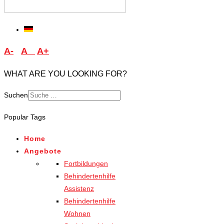
A-
A
A+
WHAT ARE YOU LOOKING FOR?
Suchen
Type 2 or more characters
Popular Tags
for results.
Home
Angebote
Fortbildungen
Behindertenhilfe
Assistenz
Behindertenhilfe
Wohnen