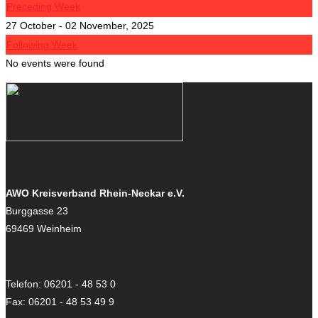
Preceding Week
27 October - 02 November, 2025
Following Week
No events were found
AWO Kreisverband Rhein-Neckar e.V.
Burggasse 23
69469 Weinheim
Telefon: 06201 - 48 53 0
Fax: 06201 - 48 53 49 9