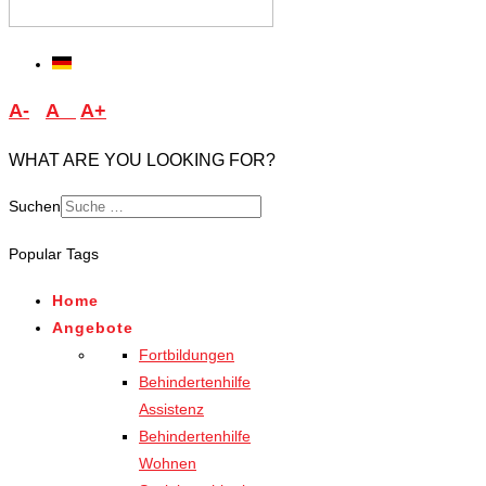
A-
A
A+
WHAT ARE YOU LOOKING FOR?
Suchen
Type 2 or more characters
Popular Tags
for results.
Home
Angebote
Fortbildungen
Behindertenhilfe
Assistenz
Behindertenhilfe
Wohnen