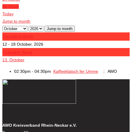
By Week
Today
Jump to month
Jump to month
Preceding Week
12 - 18 October, 2026
Following Week
13. October
02:30pm - 04:30pm
Kaffeeklatsch fer Umme
:: AWO
AWO Kreisverband Rhein-Neckar e.V.