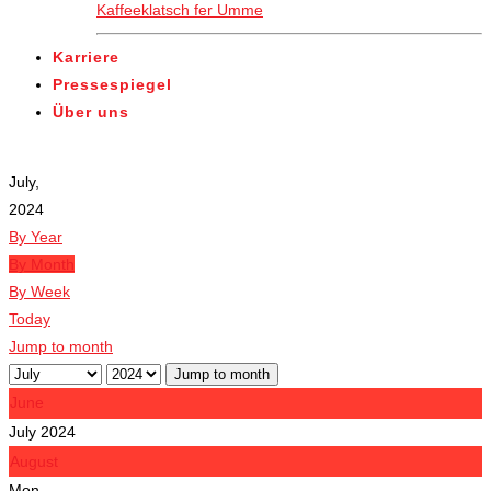
Kaffeeklatsch fer Umme
Karriere
Pressespiegel
Über uns
Veranstaltungen
July,
2024
By Year
By Month
By Week
Today
Jump to month
Jump to month
June
July 2024
August
Mon