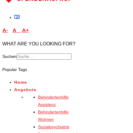
A-
A
A+
WHAT ARE YOU LOOKING FOR?
Suchen
Type 2 or more characters
Popular Tags
for results.
Home
Angebote
Behindertenhilfe
Assistenz
Behindertenhilfe
Wohnen
Sozialpsychiatrie