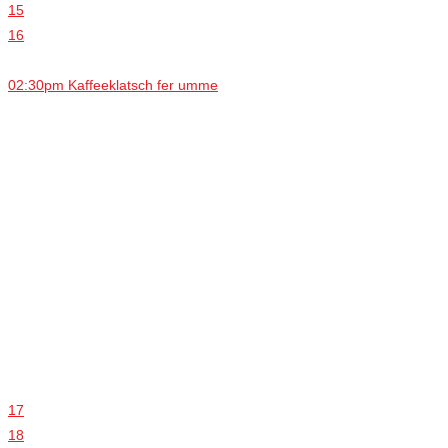
15
16
02:30pm Kaffeeklatsch fer umme
17
18