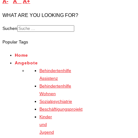
A-
A
A+
WHAT ARE YOU LOOKING FOR?
Suchen
Type 2 or more characters
Popular Tags
for results.
Home
Angebote
Behindertenhilfe
Assistenz
Behindertenhilfe
Wohnen
Sozialpsychiatrie
Beschäftigungsprojekt
Kinder
und
Jugend