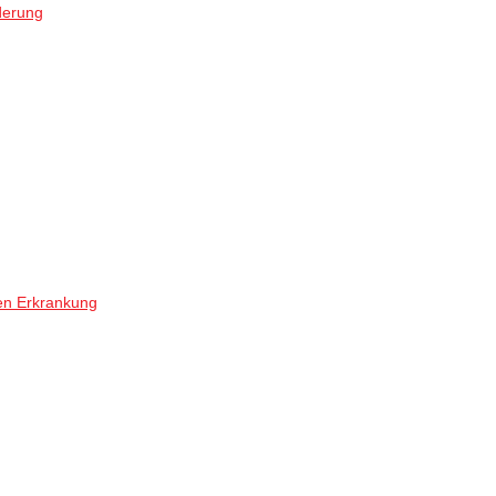
derung
en Erkrankung