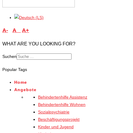
A-
A
A+
WHAT ARE YOU LOOKING FOR?
Suchen
Type 2 or more characters
Popular Tags
for results.
Home
Angebote
Behindertenhilfe Assistenz
Behindertenhilfe Wohnen
Sozialpsychiatrie
Beschäftigungsprojekt
Kinder und Jugend