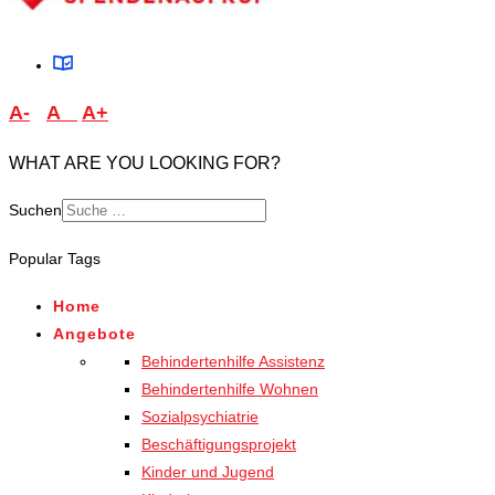
A-
A
A+
WHAT ARE YOU LOOKING FOR?
Suchen
Type 2 or more characters
Popular Tags
for results.
Home
Angebote
Behindertenhilfe Assistenz
Behindertenhilfe Wohnen
Sozialpsychiatrie
Beschäftigungsprojekt
Kinder und Jugend