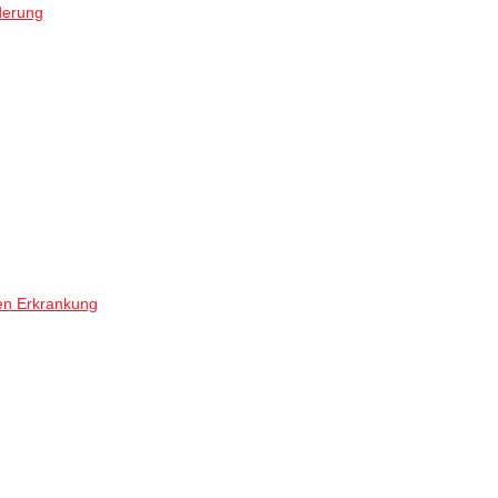
derung
en Erkrankung