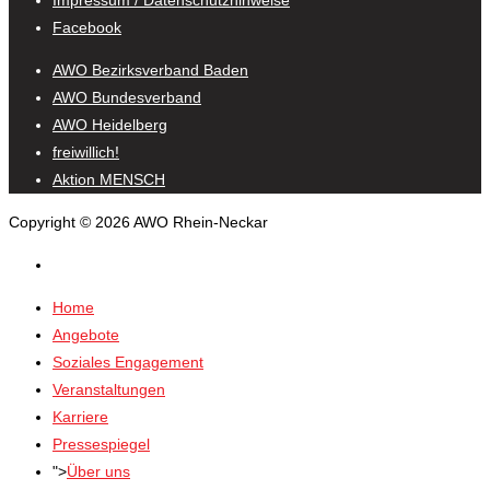
Impressum / Datenschutzhinweise
Facebook
AWO Bezirksverband Baden
AWO Bundesverband
AWO Heidelberg
freiwillich!
Aktion MENSCH
Copyright © 2026 AWO Rhein-Neckar
Home
Angebote
Soziales Engagement
Veranstaltungen
Karriere
Pressespiegel
">
Über uns