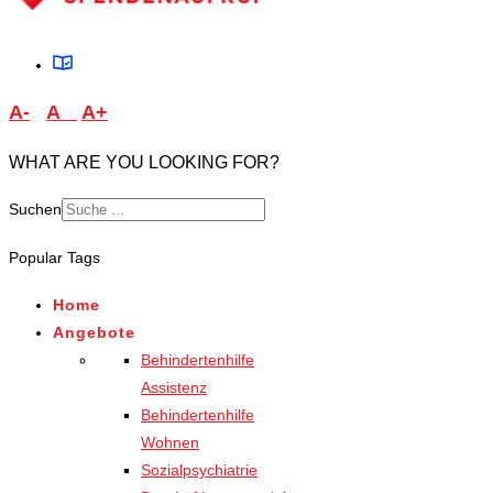
A-
A
A+
WHAT ARE YOU LOOKING FOR?
Suchen
Type 2 or more characters
Popular Tags
for results.
Home
Angebote
Behindertenhilfe
Assistenz
Behindertenhilfe
Wohnen
Sozialpsychiatrie