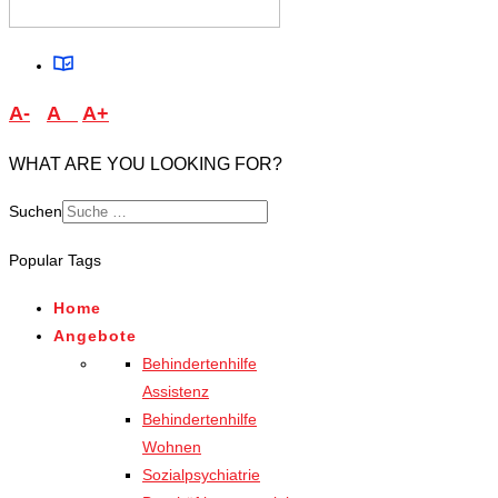
A-
A
A+
WHAT ARE YOU LOOKING FOR?
Suchen
Type 2 or more characters
Popular Tags
for results.
Home
Angebote
Behindertenhilfe
Assistenz
Behindertenhilfe
Wohnen
Sozialpsychiatrie