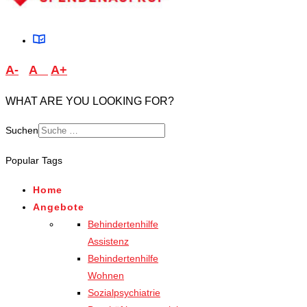
A-
A
A+
WHAT ARE YOU LOOKING FOR?
Suchen
Type 2 or more characters
Popular Tags
for results.
Home
Angebote
Behindertenhilfe
Assistenz
Behindertenhilfe
Wohnen
Sozialpsychiatrie