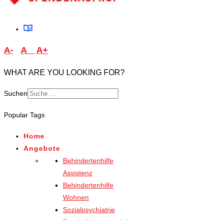
A-
A
A+
WHAT ARE YOU LOOKING FOR?
Suchen
Type 2 or more characters
Popular Tags
for results.
Home
Angebote
Behindertenhilfe
Assistenz
Behindertenhilfe
Wohnen
Sozialpsychiatrie