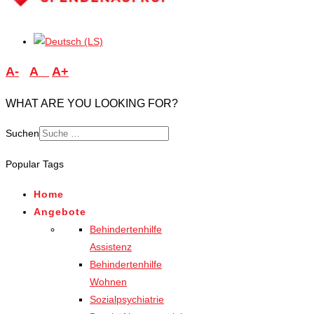
A-
A
A+
WHAT ARE YOU LOOKING FOR?
Suchen
Type 2 or more characters
Popular Tags
for results.
Home
Angebote
Behindertenhilfe
Assistenz
Behindertenhilfe
Wohnen
Sozialpsychiatrie