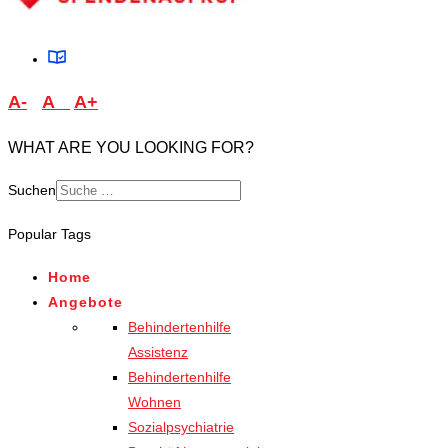
A-
A
A+
WHAT ARE YOU LOOKING FOR?
Suchen
Type 2 or more characters
Popular Tags
for results.
Home
Angebote
Behindertenhilfe
Assistenz
Behindertenhilfe
Wohnen
Sozialpsychiatrie