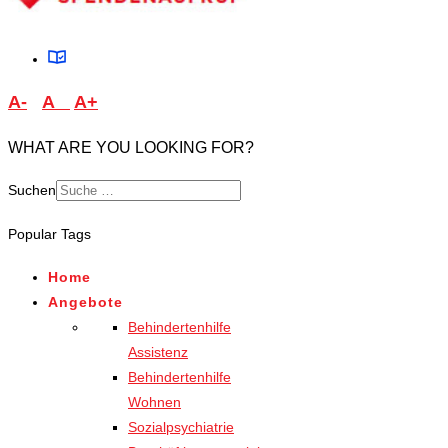
A-
A
A+
WHAT ARE YOU LOOKING FOR?
Suchen
Type 2 or more characters
Popular Tags
for results.
Home
Angebote
Behindertenhilfe
Assistenz
Behindertenhilfe
Wohnen
Sozialpsychiatrie