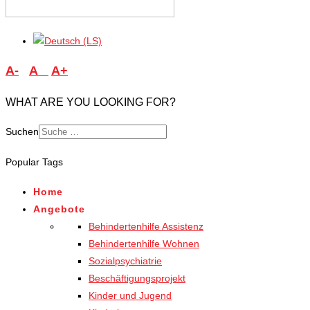
A-
A
A+
WHAT ARE YOU LOOKING FOR?
Suchen
Type 2 or more characters
Popular Tags
for results.
Home
Angebote
Behindertenhilfe Assistenz
Behindertenhilfe Wohnen
Sozialpsychiatrie
Beschäftigungsprojekt
Kinder und Jugend