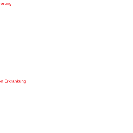
derung
en Erkrankung