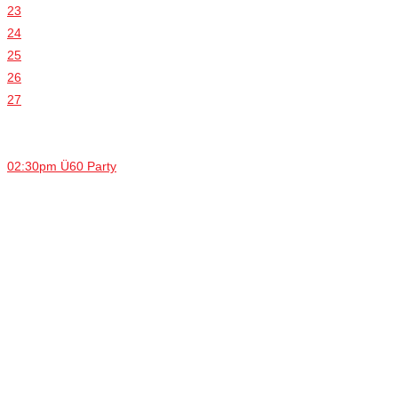
23
24
25
26
27
02:30pm Ü60 Party