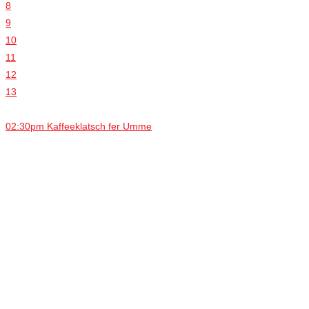
8
9
10
11
12
13
02:30pm Kaffeeklatsch fer Umme