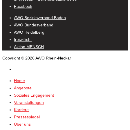
Facebook
AWO Bezirksverband Baden
AWO Bundesverband
AWO Heidelberg
freiwillich!
Aktion MENSCH
Copyright © 2026 AWO Rhein-Neckar
Home
Angebote
Soziales Engagement
Veranstaltungen
Karriere
Pressespiegel
Über uns