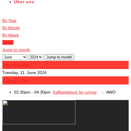
Über uns
Veranstaltungen
By Year
By Month
By Week
Today
Jump to month
Jump to month
Preceding Day
Tuesday, 11. June 2024
Following Day
02:30pm - 04:30pm
Kaffeeklatsch fer umme
:: AWO