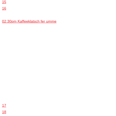
15
16
02:30pm Kaffeeklatsch fer umme
17
18