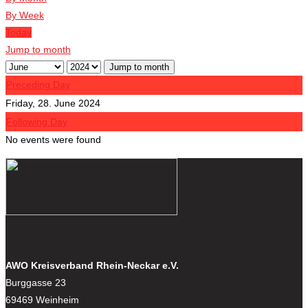
By Week
Today
Jump to month
Jump to month
Preceding Day
Friday, 28. June 2024
Following Day
No events were found
AWO Kreisverband Rhein-Neckar e.V.
Burggasse 23
69469 Weinheim