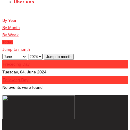
Über uns
Veranstaltungen
By Year
By Month
By Week
Today
Jump to month
Jump to month
Preceding Day
Tuesday, 04. June 2024
Following Day
No events were found