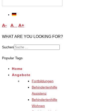
A-
A
A+
WHAT ARE YOU LOOKING FOR?
Suchen
Type 2 or more characters
Popular Tags
for results.
Home
Angebote
Fortbildungen
Behindertenhilfe
Assistenz
Behindertenhilfe
Wohnen