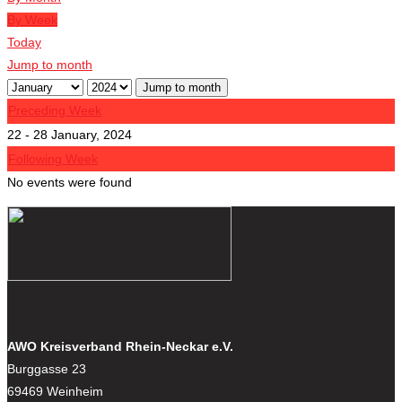
By Week
Today
Jump to month
Jump to month
Preceding Week
22 - 28 January, 2024
Following Week
No events were found
AWO Kreisverband Rhein-Neckar e.V.
Burggasse 23
69469 Weinheim