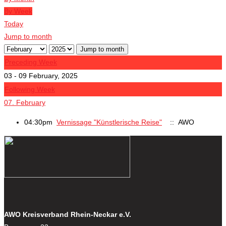
By Week
Today
Jump to month
Jump to month
Preceding Week
03 - 09 February, 2025
Following Week
07. February
04:30pm
Vernissage "Künstlerische Reise"
:: AWO
AWO Kreisverband Rhein-Neckar e.V.