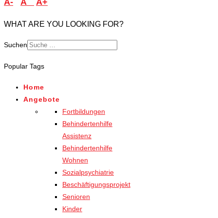
A-
A
A+
WHAT ARE YOU LOOKING FOR?
Suchen
Type 2 or more characters
Popular Tags
for results.
Home
Angebote
Fortbildungen
Behindertenhilfe
Assistenz
Behindertenhilfe
Wohnen
Sozialpsychiatrie
Beschäftigungsprojekt
Senioren
Kinder