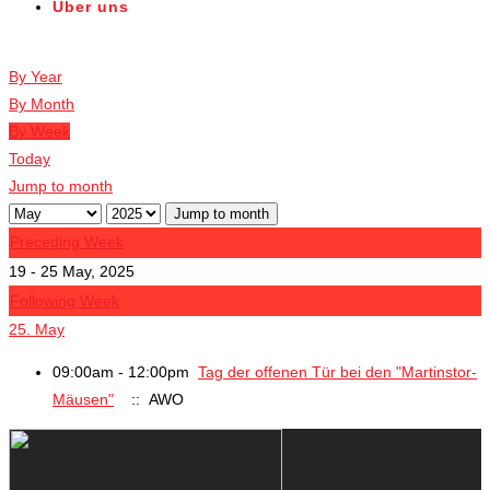
Über uns
Veranstaltungen
By Year
By Month
By Week
Today
Jump to month
Jump to month
Preceding Week
19 - 25 May, 2025
Following Week
25. May
09:00am - 12:00pm
Tag der offenen Tür bei den "Martinstor-
Mäusen"
:: AWO