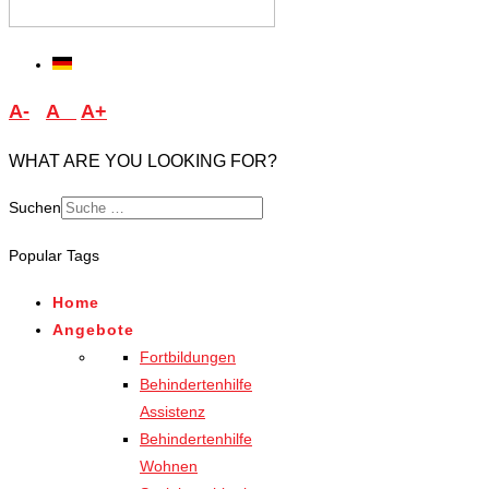
A-
A
A+
WHAT ARE YOU LOOKING FOR?
Suchen
Type 2 or more characters
Popular Tags
for results.
Home
Angebote
Fortbildungen
Behindertenhilfe
Assistenz
Behindertenhilfe
Wohnen