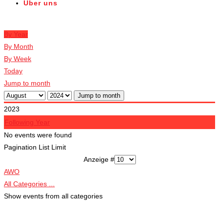
Über uns
Veranstaltungen
By Year
By Month
By Week
Today
Jump to month
Jump to month
2023
Following Year
No events were found
Pagination List Limit
Anzeige #
AWO
All Categories ...
Show events from all categories